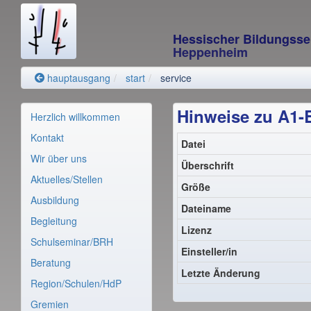
Hessischer Bildungss
Heppenheim
hauptausgang
start
service
Hinweise zu A1-
Herzlich willkommen
Kontakt
Datei
Wir über uns
Überschrift
Aktuelles/Stellen
Größe
Ausbildung
Dateiname
Begleitung
Lizenz
Schulseminar/BRH
Einsteller/in
Beratung
Letzte Änderung
Region/Schulen/HdP
Gremien