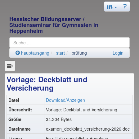
Hessischer Bildungsserver
/
Studienseminar für Gymnasien in
Heppenheim
hauptausgang
start
prüfung
Login
Vorlage: Deckblatt und
Versicherung
Datei
Download/Anzeigen
Überschrift
Vorlage: Deckblatt und Versicherung
Größe
34.304 Bytes
Dateiname
examen_deckblatt_versicherung-2026.doc
Lizenz
Es gilt die gesetzliche Regelung