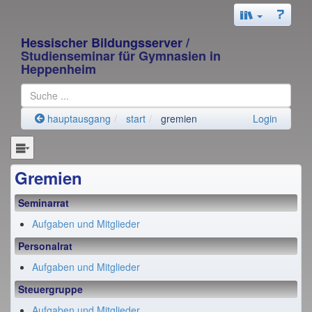
Hessischer Bildungsserver
/
Studienseminar für Gymnasien in
Heppenheim
hauptausgang
start
gremien
Login
Gremien
Seminarrat
Aufgaben und Mitglieder
Personalrat
Aufgaben und Mitglieder
Steuergruppe
Aufgaben und Mitglieder